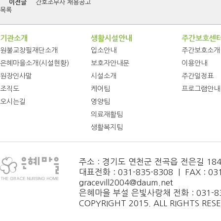
이전글
간호조무사 채용공고
목록
기관소개
생활시설안내
주간보호센
원불교창필재단소개
입소안내
주간보호소개
은혜마을소개(시설현황)
보호자안내문
이용안내
원장인사말
시설소개
주간일정표
조직도
케어팀
프로그램안내
오시는길
영양팀
의료재활팀
생활복지팀
주소 : 경기도 연천군 전곡읍 전은길 184
대표전화 : 031-835-8308 | FAX : 031-
gracevill2004@daum.net
은혜마을 부설 은빛사랑채 전화 : 031-83
COPYRIGHT 2015. ALL RIGHTS RES