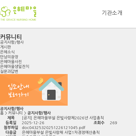
기관소개
커뮤니티
공지사항/행사
게시판
은혜소식
만남의광장
은혜마을사진
은혜마을생일잔치
질문과답변
공지사항/행사
홈
>
커뮤니티
>
공지사항/행사
제목
[공지] 은혜마을부설 은빛사랑채2026년 사업총칙
등록일
2025-12-26
조회수
269
첨부파일
doc04325320251226121045.pdf
다음글
은혜마을부설 은빛사랑채 사업1차경정예산총칙