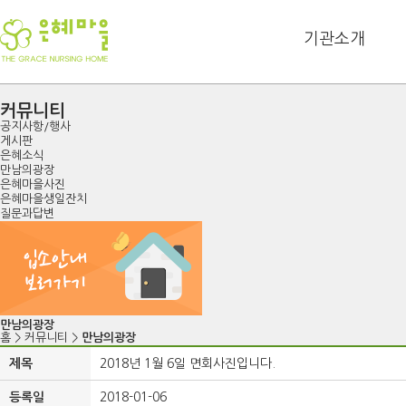
기관소개
커뮤니티
공지사항/행사
게시판
은혜소식
만남의광장
은혜마을사진
은혜마을생일잔치
질문과답변
만남의광장
홈
>
커뮤니티
>
만남의광장
제목
2018년 1월 6일 면회사진입니다.
등록일
2018-01-06