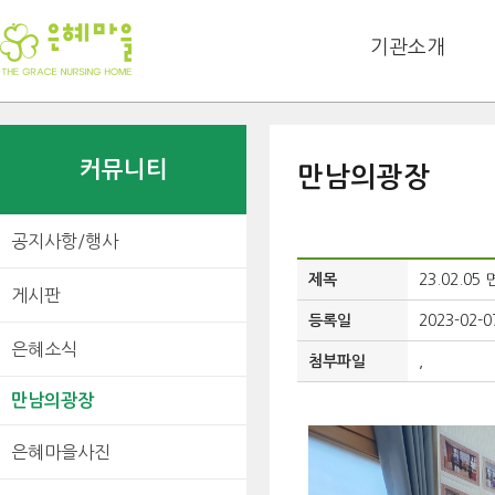
기관소개
커뮤니티
만남의광장
공지사항/행사
제목
23.02.05
게시판
등록일
2023-02-0
은혜소식
첨부파일
,
만남의광장
은혜마을사진