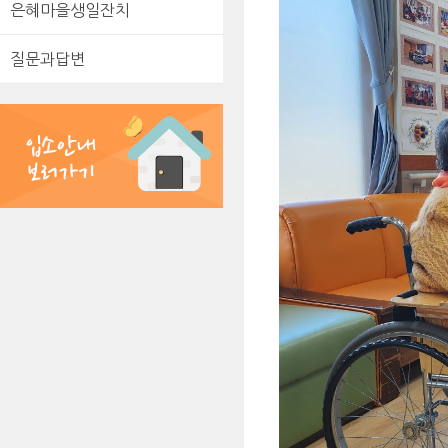
은혜마을생일잔치
질문과답변